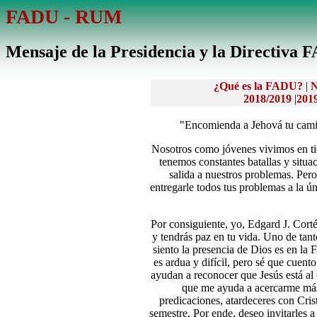
FADU - RUM
Mensaje de la Presidencia y la Directiv
¿Qué es la FADU?
|
N
2018/2019
|
201
"Encomienda a Jehová tu camino
Nosotros como jóvenes vivimos en tie
tenemos constantes batallas y situ
salida a nuestros problemas. Pero
entregarle todos tus problemas a la ú
Por consiguiente, yo, Edgard J. Corté
y tendrás paz en tu vida. Uno de tan
siento la presencia de Dios es en la
es ardua y difícil, pero sé que cue
ayudan a reconocer que Jesús está al
que me ayuda a acercarme más 
predicaciones, atardeceres con Crist
semestre. Por ende, deseo invitarles a 