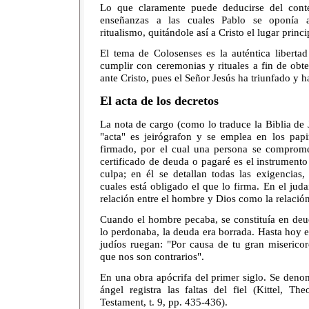
Lo que claramente puede deducirse del conte
enseñanzas a las cuales Pablo se oponía 
ritualismo, quitándole así a Cristo el lugar princ
El tema de Colosenses es la auténtica libertad
cumplir con ceremonias y rituales a fin de obte
ante Cristo, pues el Señor Jesús ha triunfado y h
El acta de los decretos
La nota de cargo (como lo traduce la Biblia de J
"acta" es jeirógrafon y se emplea en los pap
firmado, por el cual una persona se comprome
certificado de deuda o pagaré es el instrumento
culpa; en él se detallan todas las exigencias,
cuales está obligado el que lo firma. En el juda
relación entre el hombre y Dios como la relación
Cuando el hombre pecaba, se constituía en deu
lo perdonaba, la deuda era borrada. Hasta hoy 
judíos ruegan: "Por causa de tu gran miserico
que nos son contrarios".
En una obra apócrifa del primer siglo. Se denom
ángel registra las faltas del fiel (Kittel, T
Testament, t. 9, pp. 435-436).