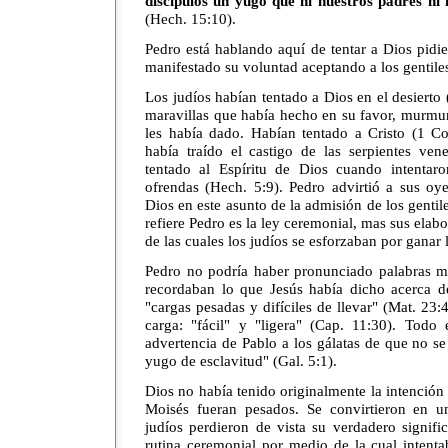
discípulos un yugo que ni nuestros padres ni
(Hech. 15:10).
Pedro está hablando aquí de tentar a Dios pidi
manifestado su voluntad aceptando a los gentile
Los judíos habían tentado a Dios en el desierto 
maravillas que había hecho en su favor, murmur
les había dado. Habían tentado a Cristo (1 Co
había traído el castigo de las serpientes ven
tentado al Espíritu de Dios cuando intentar
ofrendas (Hech. 5:9). Pedro advirtió a sus oy
Dios en este asunto de la admisión de los gentile
refiere Pedro es la ley ceremonial, mas sus elab
de las cuales los judíos se esforzaban por ganar 
Pedro no podría haber pronunciado palabras ma
recordaban lo que Jesús había dicho acerca de 
"cargas pesadas y difíciles de llevar" (Mat. 23:
carga: "fácil" y "ligera" (Cap. 11:30). Todo 
advertencia de Pablo a los gálatas de que no se
yugo de esclavitud" (Gal. 5:1).
Dios no había tenido originalmente la intención 
Moisés fueran pesados. Se convirtieron en u
judíos perdieron de vista su verdadero signif
rutina ceremonial por medio de la cual intent