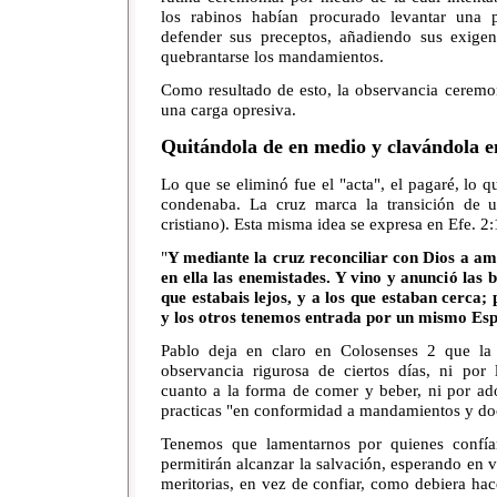
los rabinos habían procurado levantar una 
defender sus preceptos, añadiendo sus exige
quebrantarse los mandamientos.
Como resultado de esto, la observancia ceremon
una carga opresiva.
Quitándola de en medio y clavándola e
Lo que se eliminó fue el "acta", el pagaré, lo q
condenaba. La cruz marca la transición de un
cristiano). Esta misma idea se expresa en Efe. 2
"
Y mediante la cruz reconciliar con Dios a a
en ella las enemistades. Y vino y anunció las
que estabais lejos, y a los que estaban cerca;
y los otros tenemos entrada por un mismo Esp
Pablo deja en claro en Colosenses 2 que la
observancia rigurosa de ciertos días, ni por
cuanto a la forma de comer y beber, ni por ado
practicas "en conformidad a mandamientos y doc
Tenemos que lamentarnos por quienes confía
permitirán alcanzar la salvación, esperando en v
meritorias, en vez de confiar, como debiera hac