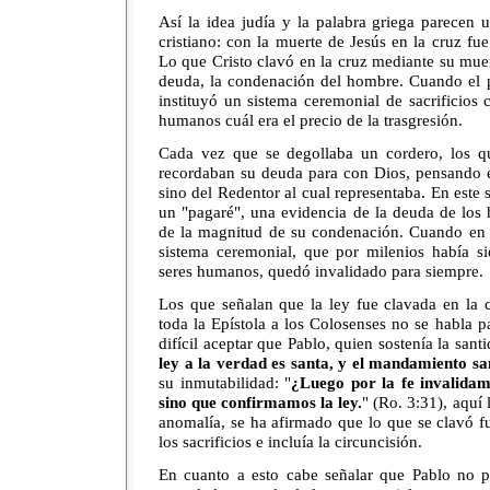
Así la idea judía y la palabra griega parecen 
cristiano: con la muerte de Jesús en la cruz f
Lo que Cristo clavó en la cruz mediante su muert
deuda, la condenación del hombre. Cuando el 
instituyó un sistema ceremonial de sacrificios 
humanos cuál era el precio de la trasgresión.
Cada vez que se degollaba un cordero, los q
recordaban su deuda para con Dios, pensando e
sino del Redentor al cual representaba. En este 
un "pagaré", una evidencia de la deuda de los ha
de la magnitud de su condenación. Cuando en l
sistema ceremonial, que por milenios había si
seres humanos, quedó invalidado para siempre.
Los que señalan que la ley fue clavada en la 
toda la Epístola a los Colosenses no se habla pa
difícil aceptar que Pablo, quien sostenía la santi
ley a la verdad es santa, y el mandamiento sa
su inmutabilidad: "
¿Luego por la fe invalida
sino que confirmamos la ley.
" (Ro. 3:31), aquí l
anomalía, se ha afirmado que lo que se clavó fu
los sacrificios e incluía la circuncisión.
En cuanto a esto cabe señalar que Pablo no pa