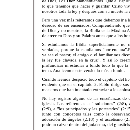
de Dios, Los Diez Mandamientos. Que el Espírit
lo que tenemos que hacer y guardar. Cristo vi
nosotros toda la ley y después con su muerte la 
Pero una vez más reiteramos que debemos ir a l
deseoso de ser enseñados. Comprendiendo que l
de Dios y no nosotros; la Biblia es la Máxima 
de creer en Dios y su Palabra antes que a los ho
Si estudiamos la Biblia superficialmente n
verdades, porque la estudiamos "por encima".
ya sea el pastor, el amigo o el familiar nos dice
la ley fue clavada en la cruz". Y así lo cree
profundizar ni estudiar a fondo todo lo que la 
tema. Analicemos este versículo más a fondo.
Cuando leemos despacio todo el capitulo del li
evidente que en el capitulo 2, Pablo dirige sus
maestros que han intentado extraviar a los colos
No hay registro alguno de las enseñanzas de q
iglesia. Las referencias a "tradiciones" (2:8), 
(2:9), a "los principados y las potestades" (2:1
junto con conceptos tales como la observanci
adoración de ángeles (2:18) y el ascetismo (2:
podrían calzar dentro del judaísmo, del gnostic