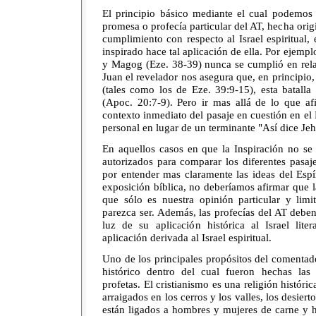
El principio básico mediante el cual podemos
promesa o profecía particular del AT, hecha origin
cumplimiento con respecto al Israel espiritual, 
inspirado hace tal aplicación de ella. Por ejempl
y Magog (Eze. 38-39) nunca se cumplió en relac
Juan el revelador nos asegura que, en principio,
(tales como los de Eze. 39:9-15), esta batalla 
(Apoc. 20:7-9). Pero ir mas allá de lo que af
contexto inmediato del pasaje en cuestión en el 
personal en lugar de un terminante "Así dice Je
En aquellos casos en que la Inspiración no se
autorizados para comparar los diferentes pasaj
por entender mas claramente las ideas del Espí
exposición bíblica, no deberíamos afirmar que l
que sólo es nuestra opinión particular y limi
parezca ser. Además, las profecías del AT debe
luz de su aplicación histórica al Israel lite
aplicación derivada al Israel espiritual.
Uno de los principales propósitos del comentado
histórico dentro del cual fueron hechas las 
profetas. El cristianismo es una religión históri
arraigados en los cerros y los valles, los desier
están ligados a hombres y mujeres de carne y 