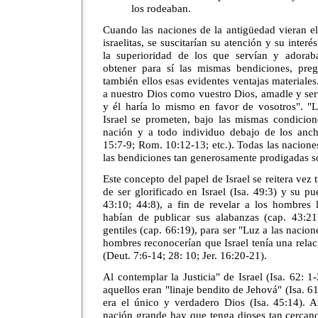
los rodeaban.
Cuando las naciones de la antigüedad vieran el
israelitas, se suscitarían su atención y su inte
la superioridad de los que servían y adorab
obtener para sí las mismas bendiciones, pre
también ellos esas evidentes ventajas materiales
a nuestro Dios como vuestro Dios, amadle y se
y él haría lo mismo en favor de vosotros". "L
Israel se prometen, bajo las mismas condicio
nación y a todo individuo debajo de los anch
15:7-9; Rom. 10:12-13; etc.). Todas las naciones
las bendiciones tan generosamente prodigadas so
Este concepto del papel de Israel se reitera vez 
de ser glorificado en Israel (Isa. 49:3) y su pu
43:10; 44:8), a fin de revelar a los hombres l
habían de publicar sus alabanzas (cap. 43:21)
gentiles (cap. 66:19), para ser "Luz a las nacion
hombres reconocerían que Israel tenía una relaci
(Deut. 7:6-14; 28: 10; Jer. 16:20-21).
Al contemplar la Justicia" de Israel (Isa. 62: 1
aquellos eran "linaje bendito de Jehová" (Isa. 6
era el único y verdadero Dios (Isa. 45:14). A
nación grande hay que tenga dioses tan cercano