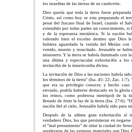
los israelitas de las tierras de su cautiverio.
Dios quería que toda la tierra fuese preparad
Cristo, así como hoy se esta preparando el te
pesar del fracaso final de Israel, cuando el Sal
extendido por todas partes un conocimiento, si 
y de la esperanza mesiánica. Si la nación hu
valorado bien el excelso destino que Dios le 
hubiera aguardado la venida del Mesías con 
venido, muerto y resucitado. Jerusalén se hubi
misionero. Y la tierra se habría iluminado con la
una última y espectacular exhortaci6n a los
invitaci6n de la misericordia divina.
La invitación de Dios a las naciones habría sido
los términos de la tierra" (Isa. 45: 22; Zac. 1:7)
que era su privilegio conocer, y hecho caso 
enviado, podría haberse destacado en la gloria
los reinos, como poderosa metrópoli de la t
llenado de fruto la faz de la tierra (Isa. 27:6).
nación fiel al cielo, Jerusalén habría sido para s
Después de la ultima gran exhortación al 
verdadero Dios, los que persistieran en negarse 
el "mal pensamiento" de sitiar la ciudad de Jerus
apoderarse de las ventajas materiales que Dios