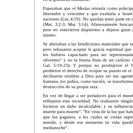
Esperaban que el Mesías reinaría como príncipe
libertador y vencedor y que exaltaría a Israe
naciones (Luc.4:19). No querían tener parte en 
(Mat. 3:2-3; Mar. 3:14). Afanosamente buscaro
pero no estuvieron dispuestos a dejarse guiar 
mismo.
Se aferraban a las bendiciones materiales que t
pero rehusaron aceptar la gracia espiritual qu
los hubiera capacitado para ser representan
silvestres" y no la buena fruta de un carácter 
Gal. 5:19-23); Y porque no produjeron el f
perdieron el derecho de ocupar su puesto en e
declinaron rendirse a Dios para ser sus agente
humana, los judíos, como nación, se transforma
destrucción de su propia raza.
En vez de llegar a ser portaluces para el mund
reflejaron esta oscuridad. No realizaron ningún
hicieron un daño incalculable, y su influenci
muerte para muerte". "En vista de la luz que hab
que los paganos, a los cuales se creían supe
mundo, y desde ese momento su vida quedó
medianoche".