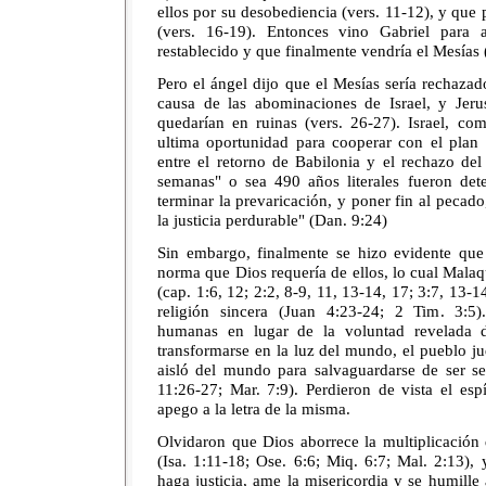
ellos por su desobediencia (vers. 11-12), y que 
(vers. 16-19). Entonces vino Gabriel para 
restablecido y que finalmente vendría el Mesías 
Pero el ángel dijo que el Mesías sería rechazado
causa de las abominaciones de Israel, y Jer
quedarían en ruinas (vers. 26-27). Israel, co
ultima oportunidad para cooperar con el plan
entre el retorno de Babilonia y el rechazo del
semanas" o sea 490 años literales fueron dete
terminar la prevaricación, y poner fin al pecado,
la justicia perdurable" (Dan. 9:24)
Sin embargo, finalmente se hizo evidente que 
norma que Dios requería de ellos, lo cual Malaq
(cap. 1:6, 12; 2:2, 8-9, 11, 13-14, 17; 3:7, 13-14
religión sincera (Juan 4:23-24; 2 Tim. 3:5)
humanas en lugar de la voluntad revelada d
transformarse en la luz del mundo, el pueblo j
aisló del mundo para salvaguardarse de ser sed
11:26-27; Mar. 7:9). Perdieron de vista el esp
apego a la letra de la misma.
Olvidaron que Dios aborrece la multiplicación 
(Isa. 1:11-18; Ose. 6:6; Miq. 6:7; Mal. 2:13)
haga justicia, ame la misericordia y se humille