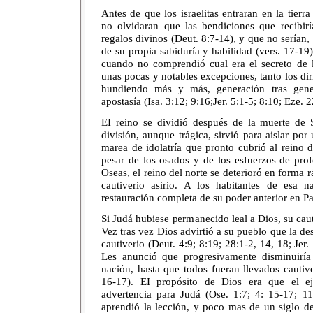
Antes de que los israelitas entraran en la tierr
no olvidaran que las bendiciones que recibirí
regalos divinos (Deut. 8:7-14), y que no serían, 
de su propia sabiduría y habilidad (vers. 17-1
cuando no comprendió cual era el secreto de l
unas pocas y notables excepciones, tanto los di
hundiendo más y más, generación tras gener
apostasía (Isa. 3:12; 9:16;Jer. 5:1-5; 8:10; Eze. 
EI reino se dividió después de la muerte de
división, aunque trágica, sirvió para aislar por
marea de idolatría que pronto cubrió al reino de
pesar de los osados y de los esfuerzos de pro
Oseas, el reino del norte se deterioró en forma r
cautiverio asirio. A los habitantes de esa 
restauración completa de su poder anterior en Pa
Si Judá hubiese permanecido leal a Dios, su caut
Vez tras vez Dios advirtió a su pueblo que la de
cautiverio (Deut. 4:9; 8:19; 28:1-2, 14, 18; Jer.
Les anunció que progresivamente disminuiría
nación, hasta que todos fueran llevados cautiv
16-17). EI propósito de Dios era que el ej
advertencia para Judá (Ose. 1:7; 4: 15-17; 11:
aprendió la lección, y poco mas de un siglo d