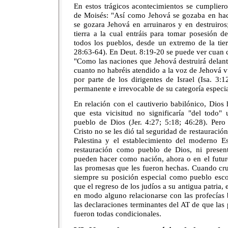
En estos trágicos acontecimientos se cumpliero
de Moisés: "Así como Jehová se gozaba en hace
se gozara Jehová en arruinaros y en destruiros
tierra a la cual entráis para tomar posesión d
todos los pueblos, desde un extremo de la tier
28:63-64). En Deut. 8:19-20 se puede ver cuan c
"Como las naciones que Jehová destruirá delante
cuanto no habréis atendido a la voz de Jehová v
por parte de los dirigentes de Israel (Isa. 3:1
permanente e irrevocable de su categoría especi
En relación con el cautiverio babilónico, Dios
que esta vicisitud no significaría "del todo"
pueblo de Dios (Jer. 4:27; 5:18; 46:28). Pero
Cristo no se les dió tal seguridad de restauración
Palestina y el establecimiento del moderno E
restauración como pueblo de Dios, ni present
pueden hacer como nación, ahora o en el futur
las promesas que les fueron hechas. Cuando cru
siempre su posición especial como pueblo esco
que el regreso de los judíos a su antigua patria, 
en modo alguno relacionarse con las profecías b
las declaraciones terminantes del AT de que las
fueron todas condicionales.