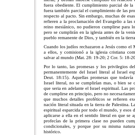
fuera obediente. El cumplimiento parcial de l
fuera también parcial el cumplimiento de las p
respecto al pacto. Sin embargo, muchas de esas
refieren a la proclamación del Evangelio a las 
reino mesiánico, no pudieron cumplirse para lo
pero se cumplirán en la iglesia antes de la veni
pueblo remanente de Dios, y también en la tierr
Cuando los judíos rechazaron a Jesús como el M
a ellos, y comisionó a la iglesia cristiana c
salvar al mundo (Mat. 28: 19-20; 2 Cor. 5: 18-20;
Por lo tanto, las promesas y los privilegios de
permanentemente del Israel literal al Israel es
Deut. 18:15). Aquellas promesas que todavía
Israel literal, no se cumplirían mas, o bien se c
que seria en adelante el Israel espiritual. Las p
de cumplirse en principio, pero no necesariament
que muchos detalles proféticos se refieren e
nación literal situada en la tierra de Palestina. L
espiritual esparcida por todo el mundo, y esos
aplicarse a ella en el sentido literal en que se 
profecías de la primera clase no pueden cump
condicionales, y porque por su misma natural
histórico.