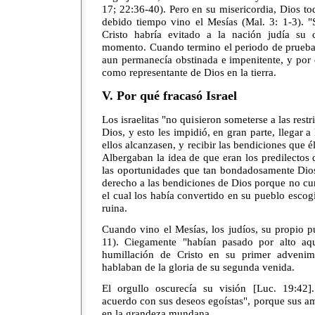
17; 22:36-40). Pero en su misericordia, Dios to
debido tiempo vino el Mesías (Mal. 3: 1-3). "S
Cristo habría evitado a la nación judía su
momento. Cuando termino el periodo de prueba 
aun permanecía obstinada e impenitente, y por 
como representante de Dios en la tierra.
V. Por qué fracasó Israel
Los israelitas "no quisieron someterse a las res
Dios, y esto les impidió, en gran parte, llegar 
ellos alcanzasen, y recibir las bendiciones que é
Albergaban la idea de que eran los predilectos d
las oportunidades que tan bondadosamente Dios
derecho a las bendiciones de Dios porque no cu
el cual los había convertido en su pueblo escogi
ruina.
Cuando vino el Mesías, los judíos, su propio pu
11). Ciegamente "habían pasado por alto aqu
humillación de Cristo en su primer advenim
hablaban de la gloria de su segunda venida.
El orgullo oscurecía su visión [Luc. 19:42].
acuerdo con sus deseos egoístas", porque sus am
en la grandeza mundana.