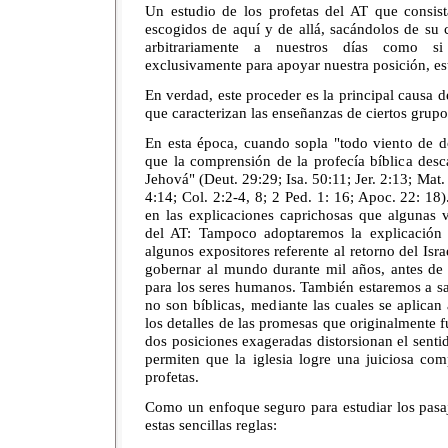
Un estudio de los profetas del AT que consi
escogidos de aquí y de allá, sacándolos de su 
arbitrariamente a nuestros días como si
exclusivamente para apoyar nuestra posición, est
En verdad, este proceder es la principal causa d
que caracterizan las enseñanzas de ciertos grupos
En esta época, cuando sopla "todo viento de d
que la comprensión de la profecía bíblica desc
Jehová" (Deut. 29:29; Isa. 50:11; Jer. 2:13; Mat.
4:14; Col. 2:2-4, 8; 2 Ped. 1: 16; Apoc. 22: 18
en las explicaciones caprichosas que algunas v
del AT: Tampoco adoptaremos la explicación 
algunos expositores referente al retorno del Israel
gobernar al mundo durante mil años, antes de 
para los seres humanos. También estaremos a sa
no son bíblicas, mediante las cuales se aplican 
los detalles de las promesas que originalmente fu
dos posiciones exageradas distorsionan el sentid
permiten que la iglesia logre una juiciosa co
profetas.
Como un enfoque seguro para estudiar los pasaj
estas sencillas reglas: