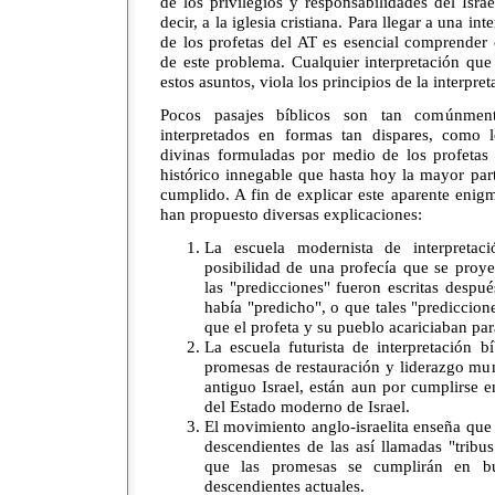
de los privilegios y responsabilidades del Israel
decir, a la iglesia cristiana. Para llegar a una in
de los profetas del AT es esencial comprender 
de este problema. Cualquier interpretación qu
estos asuntos, viola los principios de la interpret
Pocos pasajes bíblicos son tan comúnmen
interpretados en formas tan dispares, como 
divinas formuladas por medio de los profetas 
histórico innegable que hasta hoy la mayor par
cumplido. A fin de explicar este aparente enig
han propuesto diversas explicaciones:
La escuela modernista de interpretaci
posibilidad de una profecía que se proye
las "predicciones" fueron escritas despu
había "predicho", o que tales "prediccion
que el profeta y su pueblo acariciaban para
La escuela futurista de interpretación 
promesas de restauración y liderazgo mun
antiguo Israel, están aun por cumplirse e
del Estado moderno de Israel.
El movimiento anglo-israelita enseña que
descendientes de las así llamadas "tribus
que las promesas se cumplirán en b
descendientes actuales.