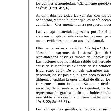
los gentiles responderían: "Ciertamente pueblo
es ésta" (Deut. 4:7, 6).
Al oír hablar de todas las ventajas con las cu
bendecido, y "todo el bien" que les había hecho 
admitirían: "Ciertamente mentira poseyeron nues
Las ventajas materiales gozadas por Israel t
atención y captar el interés de los paganos, para
menos evidentes no tenían atractivo natural.
Ellos se reunirían y vendrían "de lejos" (Isa.
"desde los extremos de la tierra" (jer. 16:
resplandecería desde el "monte de Jehová" (Isa
Las naciones que no habían sabido del verdader
causa de la manifiesta evidencia de las bendic
Israel (cap. 55:5). De un país extranjero tra
descubrir, de ser posible, el gran secreto del éx
dirigentes tendrían la oportunidad de dirigir lo
la Fuente de todo lo bueno. Su mente debía s
invisible, de lo material a lo espiritual, de 
representación grafica de lo que hubiese sido
irresistible atracción que hubiera irradiado de
19:18-22; Sal. 68:31).
Los embajadores gentiles, al regresar a sus 