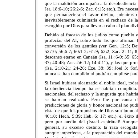
que la maldición acompaña a la desobediencia (
Jer. 18:6-10; 26:2-6; Zac. 6:15; etc.). Era nece
que permaneciera el favor divino, mientras q
inevitablemente culminaría en el rechazo de l
escogido por Dios para llevar a cabo el plan div
Debido al fracaso de los judíos como pueblo 
profecías del AT, sobre todo las que afirman 
conversión de los gentiles (ver Gen. 12:3; Deu
52:10; 56:6-7; 60:1-3; 61:9; 62:2; Zac. 2: 11; 8:
descanso eterno en Canaán (Isa. 11 :6-9; 35; 65:
37; 40-48; Zac. 2:6-12; 14:4-11), y las que pr
(Isa. 2:10-21; 24-26; Eze. 38; 39; Joel 3; Sof.
nunca se han cumplido ni podrán cumplirse para 
Si Israel hubiera alcanzado el noble ideal, to
la obediencia tiempo ha se habrían cumplido.
nacionales, del rechazo y la angustia que habría
se habrían realizado. Pero fue por causa d
predicciones de gloria y honor nacional no pud
vista de que los propósitos de Dios son inmutabl
46:10; Hech. 5:39; Heb. 6: 17; etc.), el éxito 
pero por medio del ¡Israel espiritual! Aunque 
general, su excelso destino, la raza escogida
aunque imperfecta, a la preparación del mundo