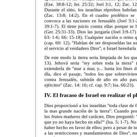
(Eze. 38:8-12; Jer. 25:32; Joel 3:1, 12; Zac. 1
Durante el sitio, los israelitas réprobos habr
(Zac. 13:8; 14:2). En el cuadro profético s
convoca a las naciones en Jerusalén (Joel 3:1-
39:1-7). El tiene juicio contra ellas porque se
(Ger. 25:31-33). Dios las juzgaría (Joel 3:9-17) y
63: 1-6; 66: 15-18). Cualquier nación o reino qu
(cap. 60: 12). "Habían de ser desposeídas las n
el servicio al verdadero Dios", e Israel heredaría
De este modo la tierra seria limpiada de los q
13). Jehová seria "rey sobre toda la tierra"
extendería de "mar a mar, y... hasta los fines d
día, dice el pasaje, "todos los que sobrevivie
contra Jerusalén, subirán de año en año par
ejércitos" (Zac. 14: 16; cf. cap. 9:7; Isa. 66:23).
IV. El fracaso de Israel en realizar el 
Dios proporcionó a los israelitas "toda clase de 
la mas grande nación de la tierra". Cuando pro
los frutos maduros del carácter, Dios preguntó
que yo no haya hecho en ella?" (Isa. 5: 1-7). No
haber hecho en favor de ellos; pero a pesar de t
a las restricciones y mandamientos de Dios", no