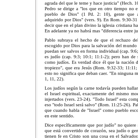
agrada del que le teme y hace justicia" (Hech. 1
Pedro se dirige a "los que en otro tiempo no e
pueblo de Dios" (1 Pd. 2: 10), gente que a
adquirido por Dios" (vers. 9). En Rom. 9:30-31
decir que en el plan divino la iglesia cristiana 
En adelante ya no habrá mas "diferencia entre ju
Pablo subraya el hecho de que el rechazo del 
escogido por Dios para la salvación del mundo 
puedan ser salvos en forma individual (cap. 9:6
es judío (cap. 9:3; 10:1; 11:1-2); pero han de
como judíos. Es verdad dice él que la nación d
tropiezo", que era Jesús (Rom. 9:32-33; 11:11;
esto no significa que deban caer. "En ninguna 
1, 11, 22).
Los judíos según la carne todavía pueden hallar 
el Israel espiritual, exactamente del mismo mo
injertados (vers. 23-24). "Todo Israel" esta com
eso "todo Israel será salvo" (Rom. 11:25-26). Pa
que cuando habla de "Israel" como pueblo esco
en este sentido.
Dice específicamente que por judío" no quiere si
que está convertido de corazón, sea judío o gen
tienen fe en Cristo son una cosa en el Salvador