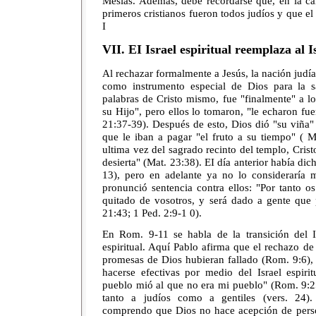
Mesías. Además, debe recordarse que, en la car
primeros cristianos fueron todos judíos y que el
I
VII. EI Israel espiritual reemplaza al Is
Al rechazar formalmente a Jesús, la nación judía
como instrumento especial de Dios para la 
palabras de Cristo mismo, fue "finalmente" a l
su Hijo", pero ellos lo tomaron, "le echaron fue
21:37-39). Después de esto, Dios dió "su viña" (
que le iban a pagar "el fruto a su tiempo" ( M
ultima vez del sagrado recinto del templo, Crist
desierta" (Mat. 23:38). EI día anterior había dic
13), pero en adelante ya no lo consideraría
pronunció sentencia contra ellos: "Por tanto o
quitado de vosotros, y será dado a gente que 
21:43; 1 Ped. 2:9-1 0).
En Rom. 9-11 se habla de la transición del Isr
espiritual. Aquí Pablo afirma que el rechazo de 
promesas de Dios hubieran fallado (Rom. 9:6),
hacerse efectivas por medio del Israel espiri
pueblo mió al que no era mi pueblo" (Rom. 9:25-
tanto a judíos como a gentiles (vers. 24)
comprendo que Dios no hace acepción de perso