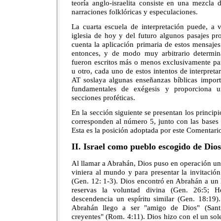
teoría anglo-israelita consiste en una mezcla 
narraciones folklóricas y especulaciones.
La cuarta escuela de interpretación puede, a v
iglesia de hoy y del futuro algunos pasajes pr
cuenta la aplicación primaria de estos mensajes 
entonces, y de modo muy arbitrario determin
fueron escritos más o menos exclusivamente pa
u otro, cada uno de estos intentos de interpreta
AT soslaya algunas enseñanzas bíblicas importa
fundamentales de exégesis y proporciona u
secciones proféticas.
En la sección siguiente se presentan los principi
corresponden al número 5, junto con las bases 
Esta es la posición adoptada por este Comentari
II. Israel como pueblo escogido de Dios
Al llamar a Abrahán, Dios puso en operación un
viniera al mundo y para presentar la invitació
(Gen. 12: 1-3). Dios encontró en Abrahán a un
reservas la voluntad divina (Gen. 26:5; 
descendencia un espíritu similar (Gen. 18:19)
Abrahán llego a ser "amigo de Dios" (Sant
creyentes" (Rom. 4:11). Dios hizo con el un so