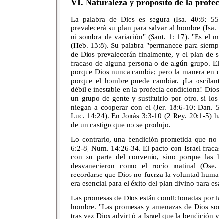
VI. Naturaleza y propósito de la profec
La palabra de Dios es segura (Isa. 40:8; 55
prevalecerá su plan para salvar al hombre (Isa
ni sombra de variación" (Sant. 1: 17). "Es el m
(Heb. 13:8). Su palabra "permanece para siempr
de Dios prevalecerán finalmente, y el plan de s
fracaso de alguna persona o de algún grupo. E
porque Dios nunca cambia; pero la manera en 
porque el hombre puede cambiar. ¡La oscilan
débil e inestable en la profecía condiciona! Dio
un grupo de gente y sustituirlo por otro, si l
niegan a cooperar con el (Jer. 18:6-10; Dan. 
Luc. 14:24). En Jonás 3:3-10 (2 Rey. 20:1-5) h
de un castigo que no se produjo.
Lo contrario, una bendición prometida que no
6:2-8; Num. 14:26-34. El pacto con Israel frac
con su parte del convenio, sino porque las 
desvanecieron como el rocío matinal (Ose.
recordarse que Dios no fuerza la voluntad huma
era esencial para el éxito del plan divino para es
Las promesas de Dios están condicionadas por l
hombre. "Las promesas y amenazas de Dios son
tras vez Dios advirtió a Israel que la bendición