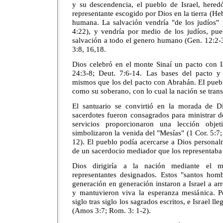
y su descendencia, el pueblo de Israel, heredó
representante escogido por Dios en la tierra (Heb
humana. La salvación vendría "de los judíos" 
4:22), y vendría por medio de los judíos, pue
salvación a todo el genero humano (Gen. 12:2-3;
3:8, 16,18.
Dios celebró en el monte Sinaí un pacto con I
24:3-8; Deut. 7:6-14. Las bases del pacto y 
mismos que los del pacto con Abrahán. EI pueb
como su soberano, con lo cual la nación se tran
El santuario se convirtió en la morada de Di
sacerdotes fueron consagrados para ministrar de
servicios proporcionaron una lección obje
simbolizaron la venida del "Mesías" (1 Cor. 5:7;
12). El pueblo podía acercarse a Dios personal
de un sacerdocio mediador que los representaba
Dios dirigiría a la nación mediante el mi
representantes designados. Estos "santos hom
generación en generación instaron a Israel a arre
y mantuvieron viva la esperanza mesiánica. P
siglo tras siglo los sagrados escritos, e Israel ll
(Amos 3:7; Rom. 3: 1-2).