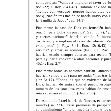
compatriotas: "Vamos a implorar el favor de J
8:21-22; 1 Rey. 8:41-43). Habrían enviado men
"Iremos con vosotros, porque hemos oído que
8:23). Nación tras nación se habría unido con el
la "familia de Jacob" cap. 14:1).
Finalmente la casa de Dios en Jerusalén hab
oración para todos los pueblos" (cap. 56:7), "y.
y fuertes naciones" habrían venido "a busca
Jerusalén, y a implorar el favor de Jehová" (Zac
extranjeros" (1 Rey. 8:41; Exo. 12:19,43) 
servirle" y amar su nombre (Isa. 56:6; Zac. 
habrían estado siempre abiertas para recibir "
para ayudar a convertir a otras naciones y puebl
45:14; Hag. 2:7).
Finalmente todas las naciones habrían llamado 
habrían venido a ella para no andar "mas tras 
(Jer. 3: 17). "Todos los que se volvieran de la
Dios, habrían de unirse con el pueblo escog
numero de los israelitas, estos habían de ensa
reino abarcara al mundo". (Dan. 2:35).
De este modo Israel habría de florecer, echar ren
mundo (Isa. 27:6). Estas promesas de prosperi
su cumplimiento "en gran medida durante los si