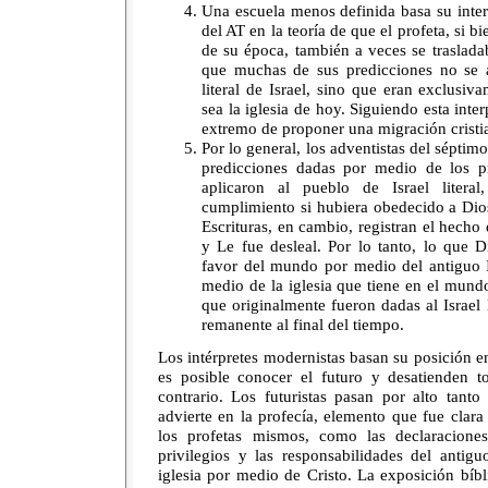
Una escuela menos definida basa su interp
del AT en la teoría de que el profeta, si b
de su época, también a veces se traslada
que muchas de sus predicciones no se a
literal de Israel, sino que eran exclusiva
sea la iglesia de hoy. Siguiendo esta inte
extremo de proponer una migración cristia
Por lo general, los adventistas del séptim
predicciones dadas por medio de los pr
aplicaron al pueblo de Israel litera
cumplimiento si hubiera obedecido a Dios
Escrituras, en cambio, registran el hecho
y Le fue desleal. Por lo tanto, lo que 
favor del mundo por medio del antiguo Is
medio de la iglesia que tiene en el mun
que originalmente fueron dadas al Israel 
remanente al final del tiempo.
Los intérpretes modernistas basan su posición en
es posible conocer el futuro y desatienden 
contrario. Los futuristas pasan por alto tant
advierte en la profecía, elemento que fue clar
los profetas mismos, como las declaracion
privilegios y las responsabilidades del antigu
iglesia por medio de Cristo. La exposición bíb