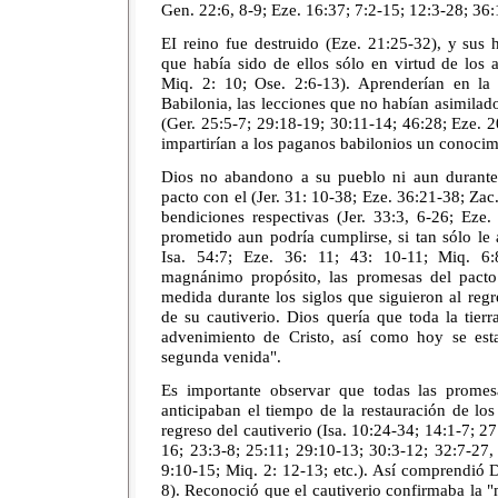
Gen. 22:6, 8-9; Eze. 16:37; 7:2-15; 12:3-28; 36:
EI reino fue destruido (Eze. 21:25-32), y sus h
que había sido de ellos sólo en virtud de los 
Miq. 2: 10; Ose. 2:6-13). Aprenderían en la 
Babilonia, las lecciones que no habían asimilad
(Ger. 25:5-7; 29:18-19; 30:11-14; 46:28; Eze. 
impartirían a los paganos babilonios un conocim
Dios no abandono a su pueblo ni aun durante 
pacto con el (Jer. 31: 10-38; Eze. 36:21-38; Zac.
bendiciones respectivas (Jer. 33:3, 6-26; Eze
prometido aun podría cumplirse, si tan sólo le
Isa. 54:7; Eze. 36: 11; 43: 10-11; Miq. 6
magnánimo propósito, las promesas del pacto
medida durante los siglos que siguieron al regres
de su cautiverio. Dios quería que toda la tier
advenimiento de Cristo, así como hoy se est
segunda venida".
Es importante observar que todas las prome
anticipaban el tiempo de la restauración de lo
regreso del cautiverio (Isa. 10:24-34; 14:1-7; 2
16; 23:3-8; 25:11; 29:10-13; 30:3-12; 32:7-27
9:10-15; Miq. 2: 12-13; etc.). Así comprendió 
8). Reconoció que el cautiverio confirmaba la 