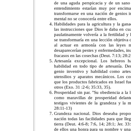
de una aguda perspicacia y de un sano 
entendimiento estarían muy por encima
transformarse en una nación de genios int
mental no se conocería entre ellos.
Habilidades para la agricultura y la gan
las instrucciones que Dios le daba en cuan
paulatinamente volvería a la fertilidad y
se transformaría en una lección objetiva 
al actuar en armonía con las leyes m
desaparecerían pestes y enfermedades, in
fracasos en las cosechas (Deut. 7:13; 28:2
Artesanía excepcional. Los hebreos h
habilidad en todo tipo de artesanía. D
genio inventivo y habilidad como artes
utensilios y aparatos mecánicos. Los co
que los productos fabricados en Israel fu
otros (Exo. 31 :2-6; 35:33, 35).
Prosperidad sin par. "Su obediencia a la 
como maravillas de prosperidad delan
testigos vivientes de la grandeza y la 
28:11-13)
Grandeza nacional. Dios deseaba propor
nación todas las facilidades para que lle
tierra (Deut. 4:6-8; 7:6, 14; 28:1; Jer. 3
de ellos una honra para su nombre y una