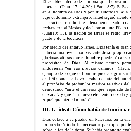
El establecimiento de la monarquía hebrea no af
teocracia (Deut. 17: 14-20; 1 Sam. 8:7). El Esta
en el nombre de Dios y por su autoridad. Aun d
bajo el dominio extranjero, Israel siguió siendo 
la práctica no lo fue plenamente. Solo cua
rechazaron al Mesías y declararon ante Pilato 
(Juan19: 15), la nación de Israel se retiró irr
pacto y de la teocracia.
Por medio del antiguo Israel, Dios tenía el plan
la tierra una revelación viviente de su propio ca
gloriosas alturas que el hombre puede a1canzar
propósitos de Dios. Al mismo tiempo perm
anduvieran "en sus propios caminos" (Hech.
ejemplo de lo que el hombre puede lograr sin 
de 1.500 anos se llevó a cabo delante del mun
el propósito de probar los meritos relativos de
demostrado "ante el universo que, separada de
elevada", y que "un nuevo elemento de vida y p
Aquel que hizo el mundo".
III. EI ideal: Cómo había de funcionar 
Dios colocó a su pueblo en Palestina, en la en
proporcionó todo lo necesario para que pudie
sobre la faz de la tierra. Se había propuesto exa