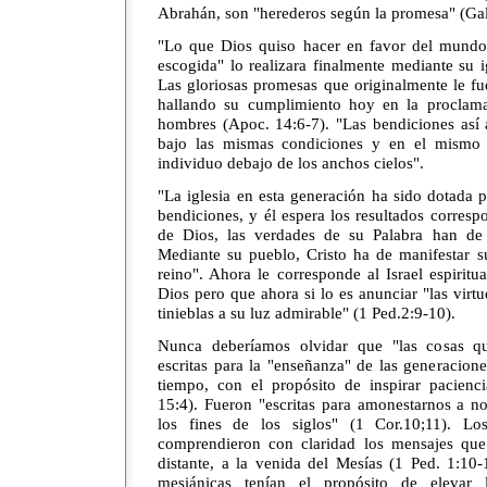
Abrahán, son "herederos según la promesa" (Gal
"Lo que Dios quiso hacer en favor del mundo.
escogida" lo realizara finalmente mediante su ig
Las gloriosas promesas que originalmente le fuer
hallando su cumplimiento hoy en la proclama
hombres (Apoc. 14:6-7). "Las bendiciones así 
bajo las mismas condiciones y en el mismo 
individuo debajo de los anchos cielos".
"La iglesia en esta generación ha sido dotada 
bendiciones, y él espera los resultados correspo
de Dios, las verdades de su Palabra han de 
Mediante su pueblo, Cristo ha de manifestar su
reino". Ahora le corresponde al Israel espirit
Dios pero que ahora si lo es anunciar "las virt
tinieblas a su luz admirable" (1 Ped.2:9-10).
Nunca deberíamos olvidar que "las cosas qu
escritas para la "enseñanza" de las generacione
tiempo, con el propósito de inspirar pacien
15:4). Fueron "escritas para amonestarnos a n
los fines de los siglos" (1 Cor.10;11). L
comprendieron con claridad los mensajes que
distante, a la venida del Mesías (1 Ped. 1:10-
mesiánicas tenían el propósito de elevar